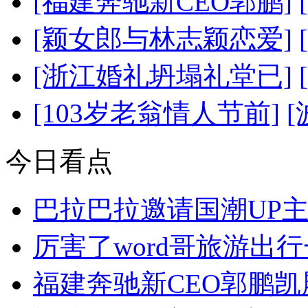
[福建奔驰新CEO郭鹏]
[颖女郎与林志颖恋爱]
[浙江婚礼坍塌礼堂已]
[103岁老翁情人节前]
今日看点
巴拉巴拉邀请国潮UP
厉害了word哥旅游出
福建奔驰新CEO郭鹏