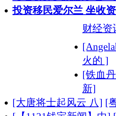
投资移民爱尔兰 坐收
财经资
[Ange
火的 ]
[铁血丹
新]
[大唐将士起风云 八]
[