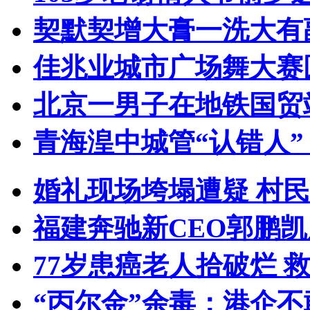
契默契增大膏一洗大有
佳兆业城市广场舞大赛
北京一男子在地铁国贸
青海湟中城管“认错人
婚礼现场垮塌遭疑 村民
福建奔驰新CEO郭鹏
77岁患癌老人拾破烂 
“丙尔金”余毒：港企