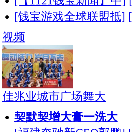
[【1121钱宝新闻】中]
[钱宝游戏全球联盟抵]
视频
佳兆业城市广场舞大
契默契增大膏一洗大