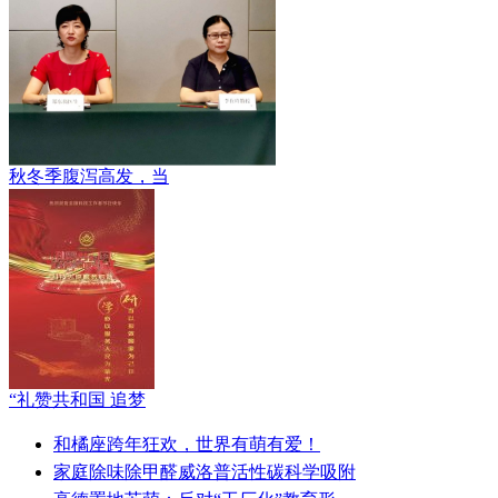
秋冬季腹泻高发，当
“礼赞共和国 追梦
和橘座跨年狂欢，世界有萌有爱！
家庭除味除甲醛威洛普活性碳科学吸附