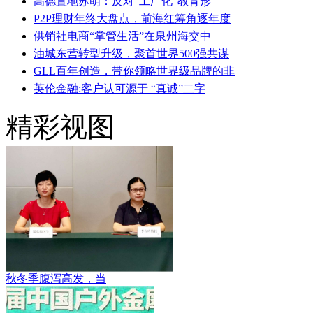
高德置地苏萌：反对“工厂化”教育形
P2P理财年终大盘点，前海红筹角逐年度
供销社电商“掌管生活”在泉州海交中
油城东营转型升级，聚首世界500强共谋
GLL百年创造，带你领略世界级品牌的非
英伦金融:客户认可源于 “真诚”二字
精彩视图
秋冬季腹泻高发，当