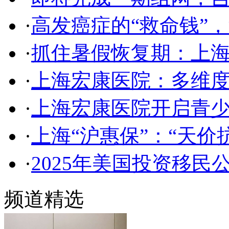
·
高发癌症的“救命钱”，
·
抓住暑假恢复期：上
·
上海宏康医院：多维
·
上海宏康医院开启青
·
上海“沪惠保”：“天价
·
2025年美国投资移民
频道精选