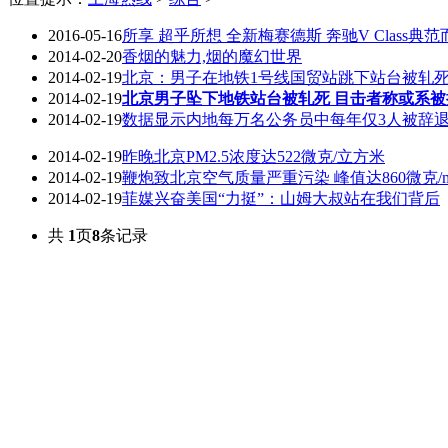
2016-05-16
所享 超乎所想 全新梅赛德斯 奔驰V Class典范
2014-02-20
香烟的魅力,烟的魔幻世界
2014-02-19
北京：男子在地铁1号线国贸站跳下站台被轧
2014-02-19
北京男子坠下地铁站台被轧死 目击者称或系被
2014-02-19
数据显示内地每万名公务员中每年仅3人被辞
2014-02-19
昨晚北京PM2.5浓度达522微克/立方米
2014-02-19
鞭炮致北京空气质量严重污染 峰值达860微克/
2014-02-19
菲媒兴奋美国“力挺”：山姆大叔站在我们背后
共
1
页
8
条记录