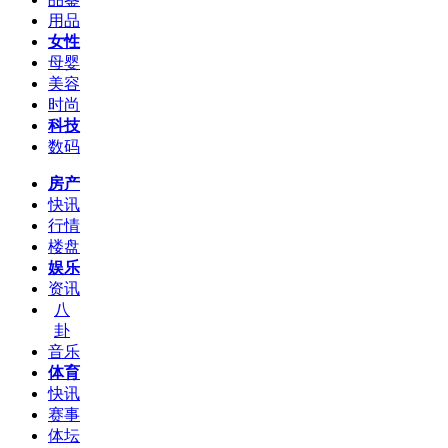
用品
女性
母婴
美容
时尚
科技
数码
房产
快讯
行情
楼盘
娱乐
资讯
八
卦
音乐
体育
快讯
赛事
体坛