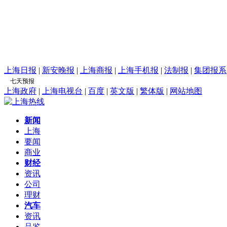
上海日报
|
新安晚报
|
上海商报
|
上海手机报
|
法制报
|
集团报系
上海政府
|
上海电视台
|
百度
|
英文版
|
繁体版
|
网站地图
新闻
上海
要闻
商业
财经
资讯
公司
理财
汽车
资讯
品鉴