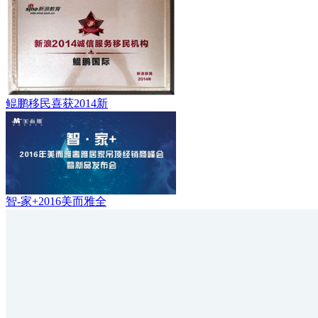
鲲鹏移民喜获2014新
智-家+2016美而雅全