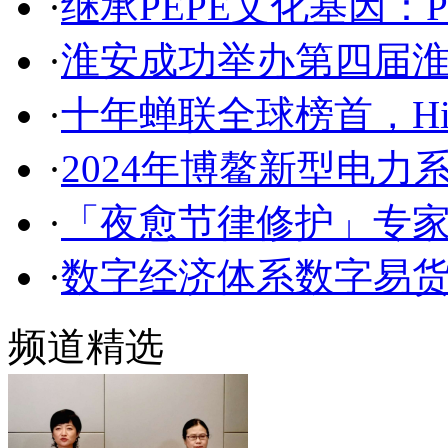
·
继承PEPE文化基因：P
·
淮安成功举办第四届淮
·
十年蝉联全球榜首，Hi
·
2024年博鳌新型电力
·
「夜愈节律修护」专
·
数字经济体系数字易
频道精选