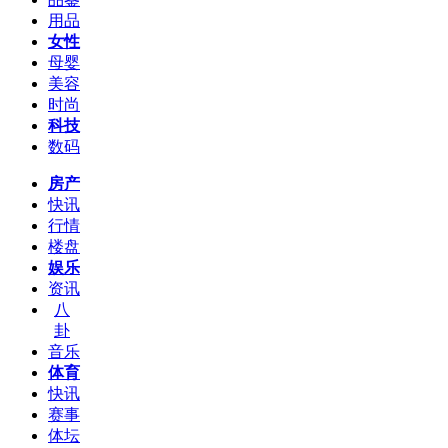
用品
女性
母婴
美容
时尚
科技
数码
房产
快讯
行情
楼盘
娱乐
资讯
八
卦
音乐
体育
快讯
赛事
体坛