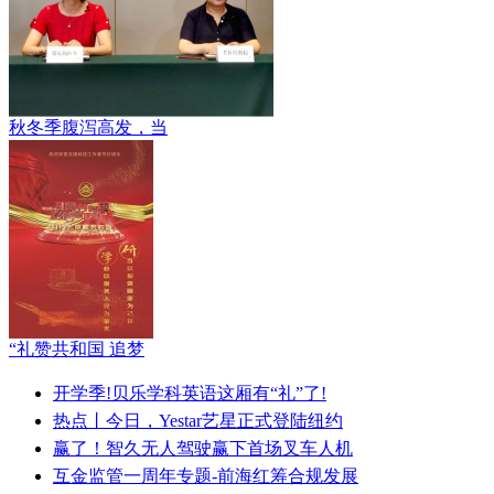
秋冬季腹泻高发，当
“礼赞共和国 追梦
开学季!贝乐学科英语这厢有“礼”了!
热点丨今日，Yestar艺星正式登陆纽约
赢了！智久无人驾驶赢下首场叉车人机
互金监管一周年专题-前海红筹合规发展