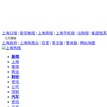
上海日报
|
新安晚报
|
上海商报
|
上海手机报
|
法制报
|
集团报系
上海政府
|
上海电视台
|
百度
|
英文版
|
繁体版
|
网站地图
新闻
上海
要闻
商业
财经
资讯
公司
理财
汽车
资讯
品鉴