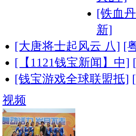
[铁血丹
新]
[大唐将士起风云 八]
[
[【1121钱宝新闻】中]
[钱宝游戏全球联盟抵]
视频