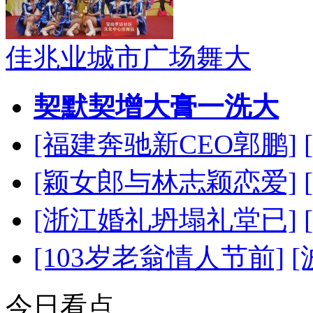
佳兆业城市广场舞大
契默契增大膏一洗大
[福建奔驰新CEO郭鹏]
[颖女郎与林志颖恋爱]
[浙江婚礼坍塌礼堂已]
[103岁老翁情人节前]
今日看点