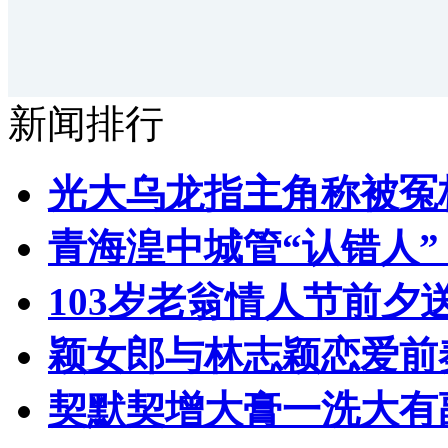
新闻排行
光大乌龙指主角称被冤
青海湟中城管“认错人
103岁老翁情人节前夕送
颖女郎与林志颖恋爱前
契默契增大膏一洗大有