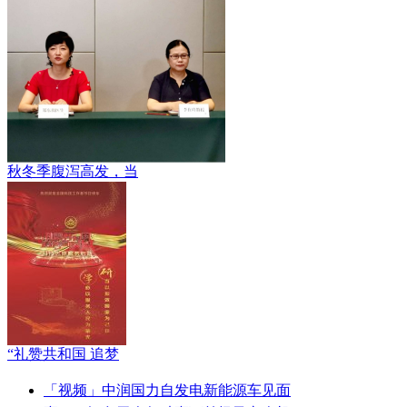
秋冬季腹泻高发，当
“礼赞共和国 追梦
「视频」中润国力自发电新能源车见面