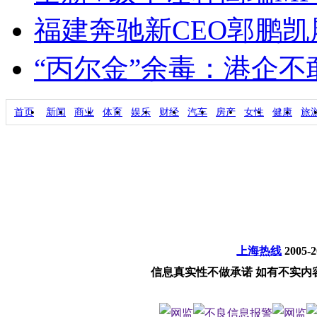
福建奔驰新CEO郭鹏
“丙尔金”余毒：港企
首页
新闻
商业
体育
娱乐
财经
汽车
房产
女性
健康
旅
上海热线
2005-
信息真实性不做承诺 如有不实内容