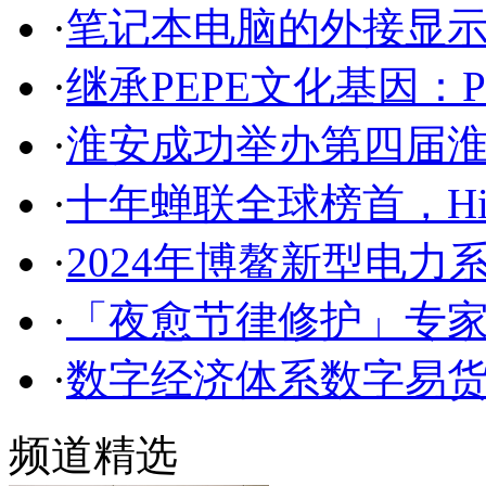
·
笔记本电脑的外接显示屏 VE
·
继承PEPE文化基因：P
·
淮安成功举办第四届淮
·
十年蝉联全球榜首，Hi
·
2024年博鳌新型电力
·
「夜愈节律修护」专
·
数字经济体系数字易
频道精选