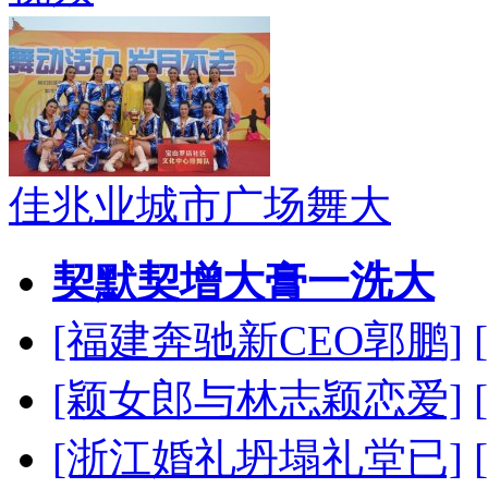
佳兆业城市广场舞大
契默契增大膏一洗大
[福建奔驰新CEO郭鹏]
[颖女郎与林志颖恋爱]
[浙江婚礼坍塌礼堂已]