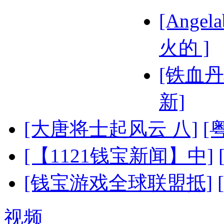
[Ange
火的 ]
[铁血丹
新]
[大唐将士起风云 八]
[
[【1121钱宝新闻】中]
[钱宝游戏全球联盟抵]
视频