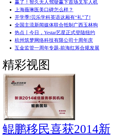
赢了！智久无人驾驶赢下首场叉车人机
上海薇琳医美口碑怎么样？
开学季!贝乐学科英语这厢有“礼”了!
全国主流新闻媒体联合抵制广西玉林狗
热点丨今日，Yestar艺星正式登陆纽约
杭州筑梦网络科技有限公司十周年庆
互金监管一周年专题-前海红筹合规发展
精彩视图
鲲鹏移民喜获2014新