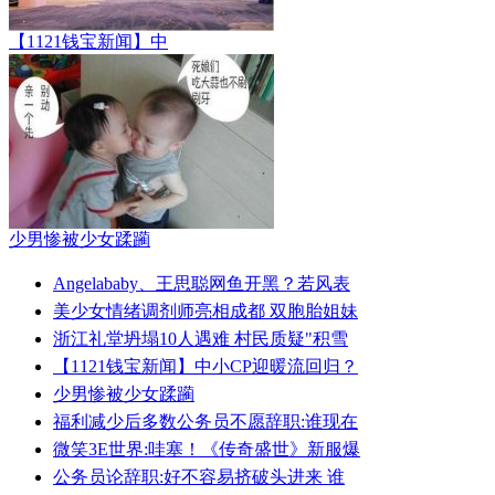
【1121钱宝新闻】中
少男惨被少女蹂躏
Angelababy、王思聪网鱼开黑？若风表
美少女情绪调剂师亮相成都 双胞胎姐妹
浙江礼堂坍塌10人遇难 村民质疑"积雪
【1121钱宝新闻】中小CP迎暖流回归？
少男惨被少女蹂躏
福利减少后多数公务员不愿辞职:谁现在
微笑3E世界:哇塞！《传奇盛世》新服爆
公务员论辞职:好不容易挤破头进来 谁