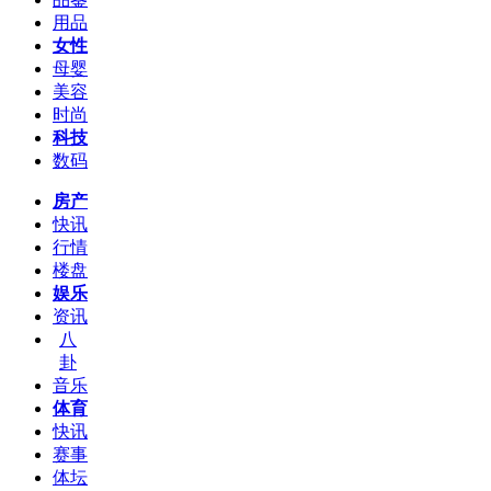
用品
女性
母婴
美容
时尚
科技
数码
房产
快讯
行情
楼盘
娱乐
资讯
八
卦
音乐
体育
快讯
赛事
体坛