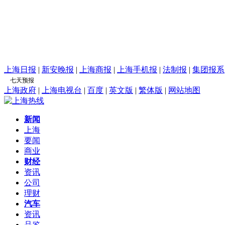
上海日报
|
新安晚报
|
上海商报
|
上海手机报
|
法制报
|
集团报系
上海政府
|
上海电视台
|
百度
|
英文版
|
繁体版
|
网站地图
新闻
上海
要闻
商业
财经
资讯
公司
理财
汽车
资讯
品鉴