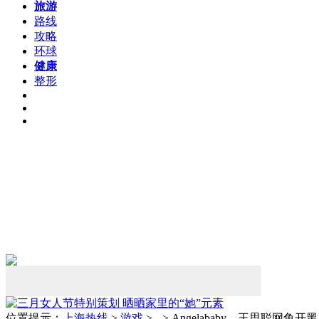
旅游
路线
攻略
环球
健康
整形
位置提示：
上海热线
>
游戏
> --> Angelababy、王思聪