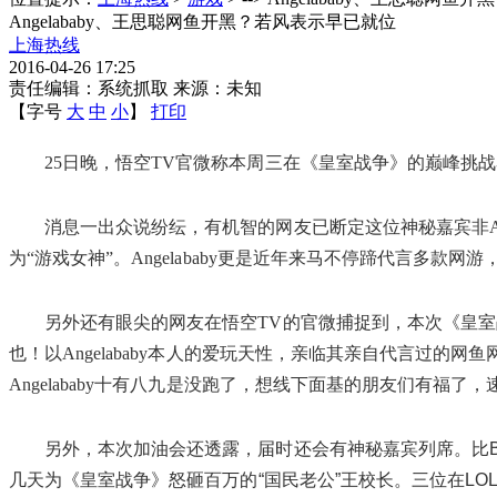
Angelababy、王思聪网鱼开黑？若风表示早已就位
上海热线
2016-04-26 17:25
责任编辑：系统抓取 来源：未知
【字号
大
中
小
】
打印
25日晚，悟空TV官微称本周三在《皇室战争》的巅峰挑
消息一出众说纷纭，有机智的网友已断定这位神秘嘉宾非Ange
为“游戏女神”。Angelababy更是近年来马不停蹄代言多款
另外还有眼尖的网友在悟空TV的官微捕捉到，本次《皇室战
也！以Angelababy本人的爱玩天性，亲临其亲自代言过
Angelababy十有八九是没跑了，想线下面基的朋友们有福了
另外，本次加油会还透露，届时还会有神秘嘉宾列席。比B
几天为《皇室战争》怒砸百万的“国民老公”王校长。三位在L