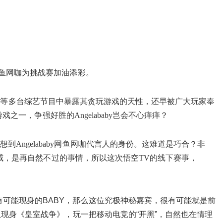
网鱼网咖为挑战赛加油添彩。
在“跑男”等多台综艺节目中暴露其贪玩游戏的天性，还早被广大玩家奉
之一，争强好胜的Angelababy岂会不心痒痒？
ngelababy网鱼网咖代言人的身份。这难道是巧合？非
助威，是再自然不过的事情，所以这次悟空TV的线下赛事，
可能现身的BABY，那么这位究极神秘嘉宾，很有可能就是前
队现身《皇室战争》，玩一把移动电竞的“开黑”，自然也在情理