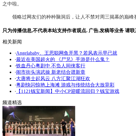
之中啦。
领略过网友们的种种脑洞后，让人不禁对周三揭幕的巅峰赛
只为传播信息,不代表本站支持作者观点. 广告,发稿等业务 请联
相关新闻
·
Angelababy、王思聪网鱼开黑？若风表示早已就
·
最近在美国超火的 《尸兄》手游是什么鬼？
·
铁血丹心粤剧中 不负人间侠客行
·
闹市街头演武操 新老结合谱新章
·
大唐将士起风云 八方汇聚江湖狂欢
·
粤剧快闪惊艳上海滩 游戏与传统结合大放异彩
·
【1121钱宝新闻】中小CP迎暖流回归？钱宝游戏
频道精选