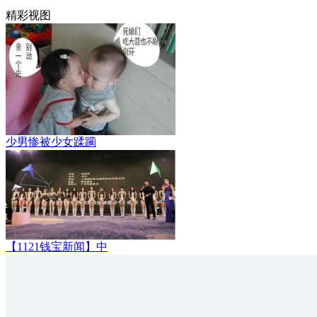
精彩视图
少男惨被少女蹂躏
【1121钱宝新闻】中