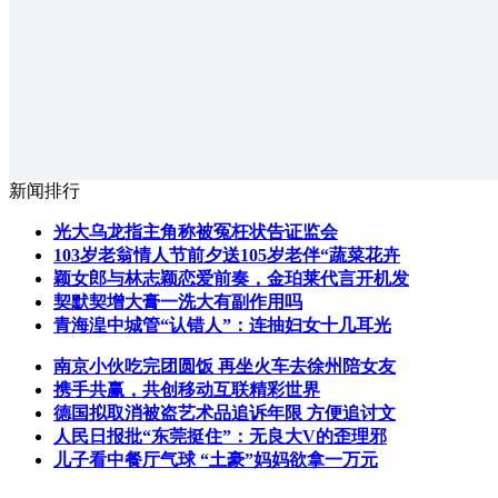
新闻排行
光大乌龙指主角称被冤枉状告证监会
103岁老翁情人节前夕送105岁老伴“蔬菜花卉
颖女郎与林志颖恋爱前奏，金珀莱代言开机发
契默契增大膏一洗大有副作用吗
青海湟中城管“认错人”：连抽妇女十几耳光
南京小伙吃完团圆饭 再坐火车去徐州陪女友
携手共赢，共创移动互联精彩世界
德国拟取消被盗艺术品追诉年限 方便追讨文
人民日报批“东莞挺住”：无良大V的歪理邪
儿子看中餐厅气球 “土豪”妈妈欲拿一万元