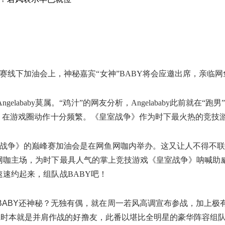
战赛线下加油会上，神秘嘉宾“女神”BABY将会应邀出席，亲临
lababy莫属。“鸡汁”的网友分析，Angelababy此前就
网游，在游戏圈动作十分频繁。《皇室战争》作为时下最火热的竞技游戏
争》的巅峰赛加油会是在网鱼网咖内举办。这又让人不得不联想到A
的网鱼网咖主场，为时下最具人气的掌上竞技游戏《皇室战争》呐喊
，速速约起来，组队战BABY吧！
ABY还神秘？无独有偶，就在周一若风高调宣布参战，加上极有
OL时本就是并肩作战的好撸友，此番以堪比全明星的豪华阵容组