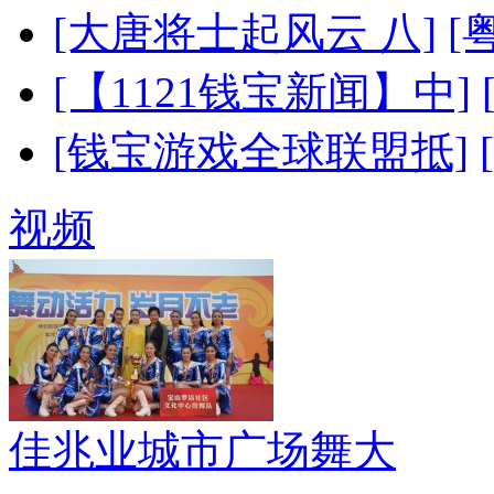
[大唐将士起风云 八]
[
[【1121钱宝新闻】中]
[钱宝游戏全球联盟抵]
视频
佳兆业城市广场舞大