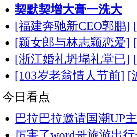
契默契增大膏一洗大
[福建奔驰新CEO郭鹏]
[颖女郎与林志颖恋爱]
[浙江婚礼坍塌礼堂已]
[103岁老翁情人节前]
今日看点
巴拉巴拉邀请国潮UP
厉害了word哥旅游出