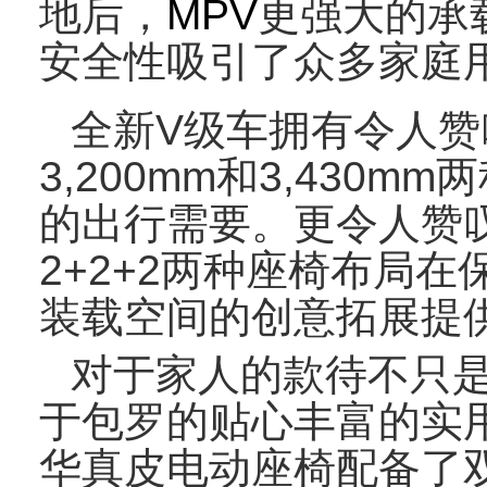
地后，
MPV
更强大的承
安全性吸引了众多家庭
全新
V
级车拥有令人赞
3,200mm
和
3,430mm
两
的出行需要。更令人赞
2+2+2
两种座椅布局在
装载空间的创意拓展提
对于家人的款待不只是
于包罗的贴心丰富的实
华真皮电动座椅配备了