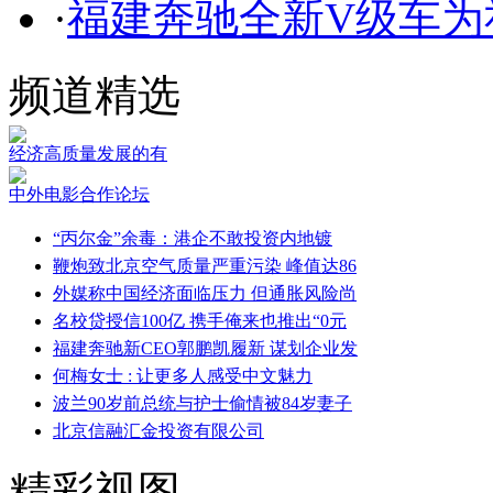
·
福建奔驰全新V级车为
频道精选
经济高质量发展的有
中外电影合作论坛
“丙尔金”余毒：港企不敢投资内地镀
鞭炮致北京空气质量严重污染 峰值达86
外媒称中国经济面临压力 但通胀风险尚
名校贷授信100亿 携手俺来也推出“0元
福建奔驰新CEO郭鹏凯履新 谋划企业发
何梅女士 : 让更多人感受中文魅力
波兰90岁前总统与护士偷情被84岁妻子
北京信融汇金投资有限公司
精彩视图