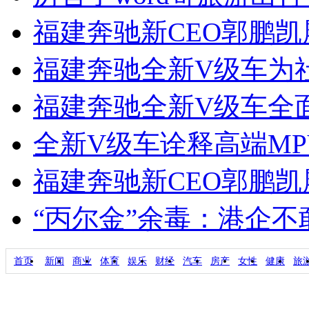
福建奔驰新CEO郭鹏
福建奔驰全新V级车为
福建奔驰全新V级车全面引
全新V级车诠释高端M
福建奔驰新CEO郭鹏
“丙尔金”余毒：港企
首页
新闻
商业
体育
娱乐
财经
汽车
房产
女性
健康
旅