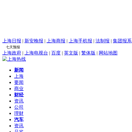
上海日报
|
新安晚报
|
上海商报
|
上海手机报
|
法制报
|
集团报系
上海政府
|
上海电视台
|
百度
|
英文版
|
繁体版
|
网站地图
新闻
上海
要闻
商业
财经
资讯
公司
理财
汽车
资讯
品鉴