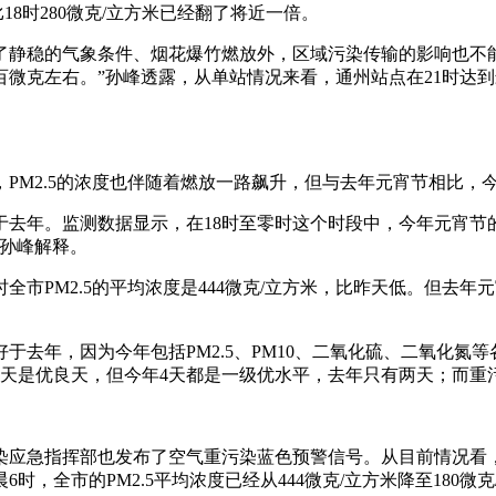
18时280微克/立方米已经翻了将近一倍。
稳的气象条件、烟花爆竹燃放外，区域污染传输的影响也不能
克左右。”孙峰透露，从单站情况来看，通州站点在21时达到最高值
M2.5的浓度也伴随着燃放一路飙升，但与去年元宵节相比，
年。监测数据显示，在18时至零时这个时段中，今年元宵节的
”孙峰解释。
M2.5的平均浓度是444微克/立方米，比昨天低。但去年元宵
年，因为今年包括PM2.5、PM10、二氧化硫、二氧化氮等
天是优良天，但今年4天都是一级优水平，去年只有两天；而重
急指挥部也发布了空气重污染蓝色预警信号。从目前情况看，今
，全市的PM2.5平均浓度已经从444微克/立方米降至180微克