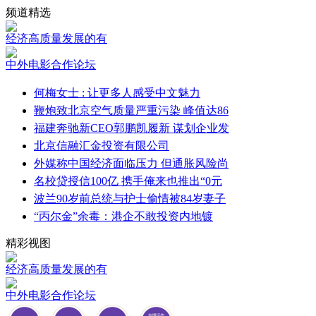
频道精选
经济高质量发展的有
中外电影合作论坛
何梅女士 : 让更多人感受中文魅力
鞭炮致北京空气质量严重污染 峰值达86
福建奔驰新CEO郭鹏凯履新 谋划企业发
北京信融汇金投资有限公司
外媒称中国经济面临压力 但通胀风险尚
名校贷授信100亿 携手俺来也推出“0元
波兰90岁前总统与护士偷情被84岁妻子
“丙尔金”余毒：港企不敢投资内地镀
精彩视图
经济高质量发展的有
中外电影合作论坛