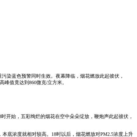
重污染蓝色预警同时生效。夜幕降临，烟花燃放此起彼伏，
高峰值竟达到860微克/立方米。
8时开始，五彩绚烂的烟花在空中朵朵绽放，鞭炮声此起彼伏，
浓度就相对较高。18时以后，烟花燃放对PM2.5浓度上升