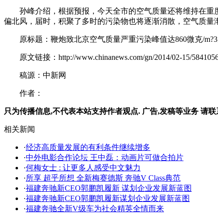
孙峰介绍，根据预报，今天全市的空气质量还将维持在重度污
偏北风，届时，积聚了多时的污染物也将逐渐消散，空气质量
原标题：鞭炮致北京空气质量严重污染峰值达860微克/m?3
原文链接：http://www.chinanews.com/gn/2014/02-15/5841056.
稿源：中新网
作者：
只为传播信息,不代表本站支持作者观点. 广告,发稿等业务 请联
相关新闻
·
经济高质量发展的有利条件继续增多
·
中外电影合作论坛 王中磊：动画片可做合拍片
·
何梅女士 : 让更多人感受中文魅力
·
所享 超乎所想 全新梅赛德斯 奔驰V Class典范
·
福建奔驰新CEO郭鹏凯履新 谋划企业发展新蓝图
·
福建奔驰新CEO郭鹏凯履新谋划企业发展新蓝图
·
福建奔驰全新V级车为社会精英全情而来