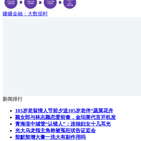
赚赚金融：大数据时
新闻排行
103岁老翁情人节前夕送105岁老伴“蔬菜花卉
颖女郎与林志颖恋爱前奏，金珀莱代言开机发
青海湟中城管“认错人”：连抽妇女十几耳光
光大乌龙指主角称被冤枉状告证监会
契默契增大膏一洗大有副作用吗