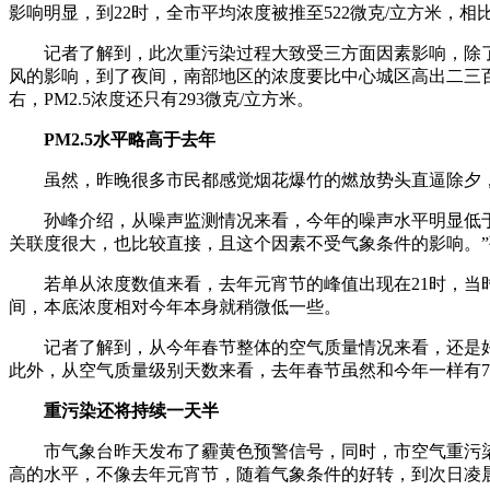
影响明显，到22时，全市平均浓度被推至522微克/立方米，相比
记者了解到，此次重污染过程大致受三方面因素影响，除了静
风的影响，到了夜间，南部地区的浓度要比中心城区高出二三百微
右，PM2.5浓度还只有293微克/立方米。
PM2.5水平略高于去年
虽然，昨晚很多市民都感觉烟花爆竹的燃放势头直逼除夕，P
孙峰介绍，从噪声监测情况来看，今年的噪声水平明显低于去
关联度很大，也比较直接，且这个因素不受气象条件的影响。
若单从浓度数值来看，去年元宵节的峰值出现在21时，当时全市P
间，本底浓度相对今年本身就稍微低一些。
记者了解到，从今年春节整体的空气质量情况来看，还是好于去
此外，从空气质量级别天数来看，去年春节虽然和今年一样有7
重污染还将持续一天半
市气象台昨天发布了霾黄色预警信号，同时，市空气重污染应
高的水平，不像去年元宵节，随着气象条件的好转，到次日凌晨6时