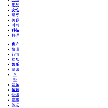
用品
女性
母婴
美容
时尚
科技
数码
房产
快讯
行情
楼盘
娱乐
资讯
八
卦
音乐
体育
快讯
赛事
体坛