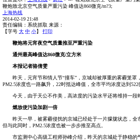
鞭炮致北京空气质量严重污染 峰值达860微克/m?3;
上海热线
2014-02-19 21:48
责任编辑：系统抓取 来源：
【字号
大
中
小
】
打印
鞭炮将元宵夜空气质量推至严重污染
通州最高峰值达860微克/立方米
本报记者骆倩雯
昨天，元宵节和情人节“撞车”，京城却被厚重的雾霾笼罩，
PM2.5浓度也一路飙升，22时抵达峰值，全市平均浓度达到5
今天，由于天公不作美，高浓度的污染水平还将维持一段时
燃放使污染加剧一倍
昨天一早，被雾霾侵扰的京城已经处于一片朦胧状态，全市大
但与此同时，PM2.5浓度也被一步步推至高点。
市监测中心高级工程师孙峰介绍，昨天的京城处于静稳的气象