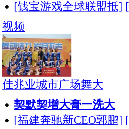
[钱宝游戏全球联盟抵]
视频
佳兆业城市广场舞大
契默契增大膏一洗大
[福建奔驰新CEO郭鹏]