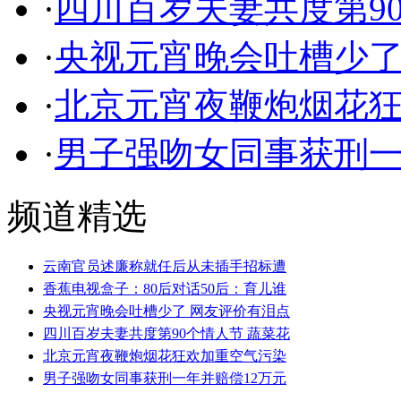
·
四川百岁夫妻共度第9
·
央视元宵晚会吐槽少了
·
北京元宵夜鞭炮烟花狂欢
·
男子强吻女同事获刑一
频道精选
云南官员述廉称就任后从未插手招标遭
香蕉电视盒子：80后对话50后：育儿谁
央视元宵晚会吐槽少了 网友评价有泪点
四川百岁夫妻共度第90个情人节 蔬菜花
北京元宵夜鞭炮烟花狂欢加重空气污染
男子强吻女同事获刑一年并赔偿12万元