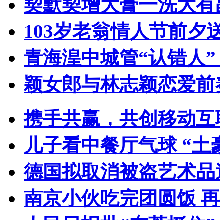
契默契增大膏一洗大有
103岁老翁情人节前夕送
青海湟中城管“认错人
颖女郎与林志颖恋爱前
携手共赢，共创移动互
儿子看中餐厅气球 “土
德国拟取消被盗艺术品
南京小伙吃完团圆饭 