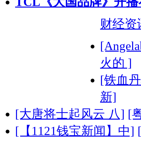
TCL《大国品牌》开播
财经资
[Ange
火的 ]
[铁血丹
新]
[大唐将士起风云 八]
[
[【1121钱宝新闻】中]