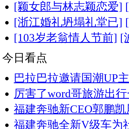
[颖女郎与林志颖恋爱]
[浙江婚礼坍塌礼堂已]
[103岁老翁情人节前]
今日看点
巴拉巴拉邀请国潮UP
厉害了word哥旅游出
福建奔驰新CEO郭鹏
福建奔驰全新V级车为