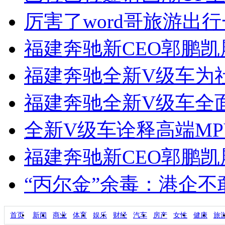
厉害了word哥旅游出
福建奔驰新CEO郭鹏
福建奔驰全新V级车为
福建奔驰全新V级车全面引
全新V级车诠释高端M
福建奔驰新CEO郭鹏
“丙尔金”余毒：港企
首页
新闻
商业
体育
娱乐
财经
汽车
房产
女性
健康
旅