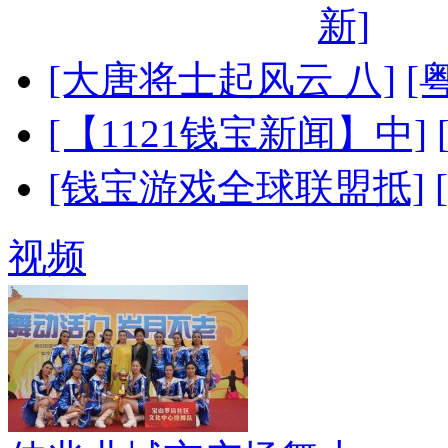
新]
[大唐将士起风云 八]
[
[【1121钱宝新闻】中]
[钱宝游戏全球联盟抵]
视频