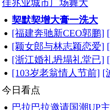
佳兆业城市广场舞大
契默契增大膏一洗大
[福建奔驰新CEO郭鹏]
[颖女郎与林志颖恋爱]
[浙江婚礼坍塌礼堂已]
[103岁老翁情人节前]
今日看点
巴拉巴拉邀请国潮UP