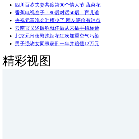
四川百岁夫妻共度第90个情人节 蔬菜花
香蕉电视盒子：80后对话50后：育儿谁
央视元宵晚会吐槽少了 网友评价有泪点
云南官员述廉称就任后从未插手招标遭
北京元宵夜鞭炮烟花狂欢加重空气污染
男子强吻女同事获刑一年并赔偿12万元
精彩视图