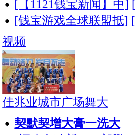
[【1121钱宝新闻】中]
[钱宝游戏全球联盟抵]
视频
佳兆业城市广场舞大
契默契增大膏一洗大