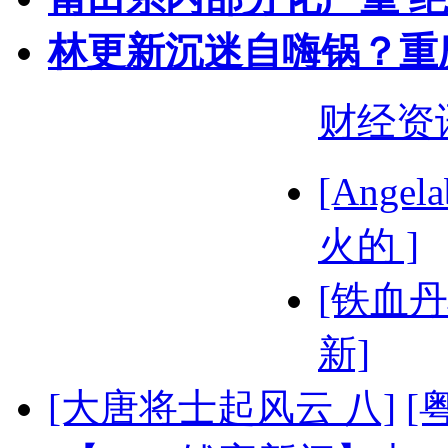
林更新沉迷自嗨锅？重
财经资
[Ange
火的 ]
[铁血丹
新]
[大唐将士起风云 八]
[