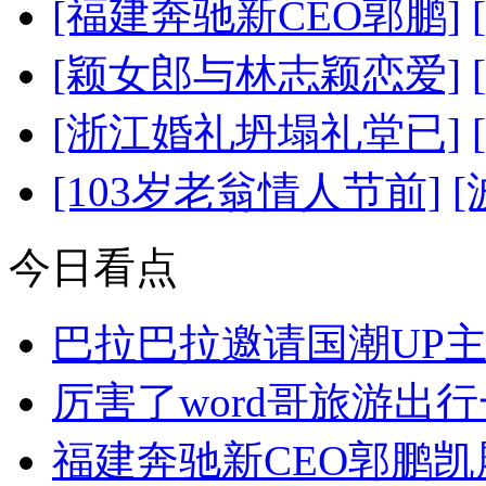
[福建奔驰新CEO郭鹏]
[颖女郎与林志颖恋爱]
[浙江婚礼坍塌礼堂已]
[103岁老翁情人节前]
今日看点
巴拉巴拉邀请国潮UP
厉害了word哥旅游出
福建奔驰新CEO郭鹏