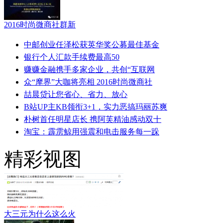
2016时尚微商社群新
中邮创业任泽松获英华奖公募最佳基金
银行个人汇款手续费最高50
赚赚金融携手多家企业，共创“互联网
众“摩界”大咖将亮相 2016时尚微商社
喆晨贷让您省心、省力、放心
B站UP主KB领衔3+1，实力恶搞玛丽苏爽
朴树首任明星店长 携阿芙精油感动双十
淘宝：霹雳鲸用强震和电击服务每一跺
精彩视图
大三元为什么这么火