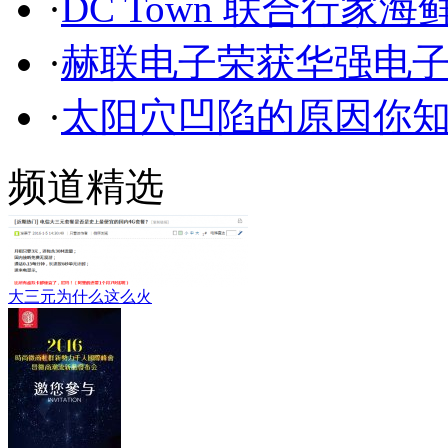
·
DC Town 联合行家
·
赫联电子荣获华强电子网
·
太阳穴凹陷的原因你
频道精选
大三元为什么这么火