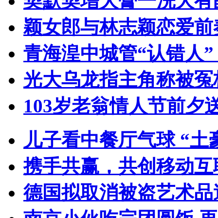
契默契增大膏一洗大有
颖女郎与林志颖恋爱前
青海湟中城管“认错人
光大乌龙指主角称被冤
103岁老翁情人节前夕送
儿子看中餐厅气球 “土
携手共赢，共创移动互
德国拟取消被盗艺术品