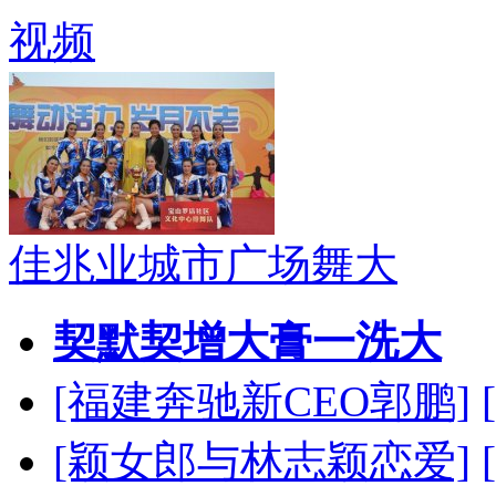
视频
佳兆业城市广场舞大
契默契增大膏一洗大
[福建奔驰新CEO郭鹏]
[颖女郎与林志颖恋爱]