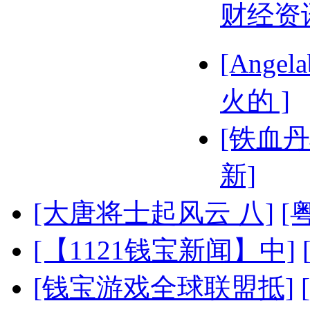
财经资
[Ange
火的 ]
[铁血丹
新]
[大唐将士起风云 八]
[
[【1121钱宝新闻】中]
[钱宝游戏全球联盟抵]