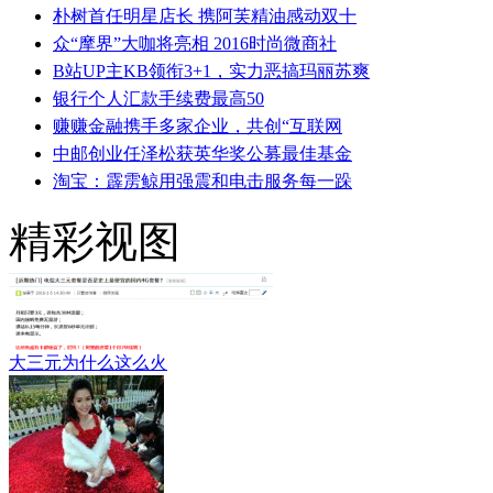
朴树首任明星店长 携阿芙精油感动双十
众“摩界”大咖将亮相 2016时尚微商社
B站UP主KB领衔3+1，实力恶搞玛丽苏爽
银行个人汇款手续费最高50
赚赚金融携手多家企业，共创“互联网
中邮创业任泽松获英华奖公募最佳基金
淘宝：霹雳鲸用强震和电击服务每一跺
精彩视图
大三元为什么这么火