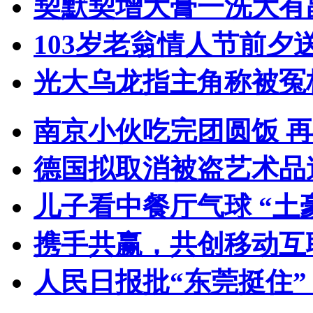
契默契增大膏一洗大有
103岁老翁情人节前夕送
光大乌龙指主角称被冤
南京小伙吃完团圆饭 
德国拟取消被盗艺术品
儿子看中餐厅气球 “土
携手共赢，共创移动互
人民日报批“东莞挺住