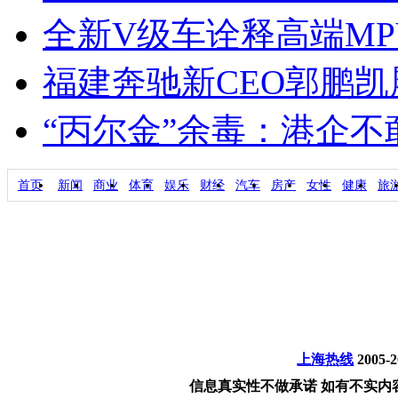
全新V级车诠释高端M
福建奔驰新CEO郭鹏
“丙尔金”余毒：港企
首页
新闻
商业
体育
娱乐
财经
汽车
房产
女性
健康
旅
上海热线
2005-
信息真实性不做承诺 如有不实内容