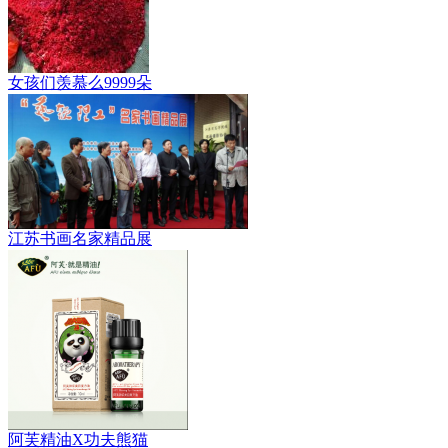
女孩们羡慕么9999朵
江苏书画名家精品展
阿芙精油X功夫熊猫