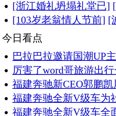
[浙江婚礼坍塌礼堂已]
[103岁老翁情人节前]
今日看点
巴拉巴拉邀请国潮UP
厉害了word哥旅游出
福建奔驰新CEO郭鹏
福建奔驰全新V级车为
福建奔驰全新V级车全面引