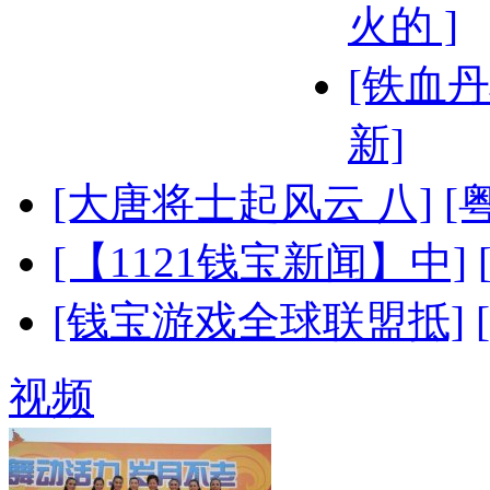
火的 ]
[铁血丹
新]
[大唐将士起风云 八]
[
[【1121钱宝新闻】中]
[钱宝游戏全球联盟抵]
视频