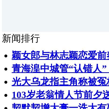
新闻排行
颖女郎与林志颖恋爱前
青海湟中城管“认错人
光大乌龙指主角称被冤
103岁老翁情人节前夕送
契默契增大膏一洗大有