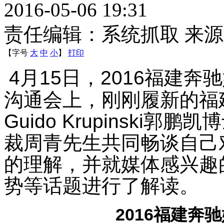
2016-05-06 19:31
责任编辑：系统抓取 来
【字号
大
中
小
】
打印
4
月
15
日，
2016
福建奔驰
沟通会上，刚刚履新的福
Guido Krupinski
郭鹏凯博
裁周青先生共同畅谈自己
的理解，并就媒体感兴趣
势等话题进行了解读。
2016
福建奔驰