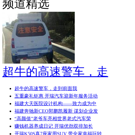
频道精选
超牛的高速警车，走
超牛的高速警车，走到前面我
五重豪礼钜惠 开瑞汽车迎新年服务活动
福建大天医院设计机构——致力成为中
福建奔驰新CEO郭鹏凯履新 谋划企业发
“高颜值”老爷车亮相世界老式汽车荣
赚钱机器养成日记 开瑞优劲双排加长
开瑞K50S真7座家用SUV 带全家幸福玩转