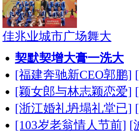
佳兆业城市广场舞大
契默契增大膏一洗大
[福建奔驰新CEO郭鹏]
[颖女郎与林志颖恋爱]
[浙江婚礼坍塌礼堂已]
[103岁老翁情人节前]