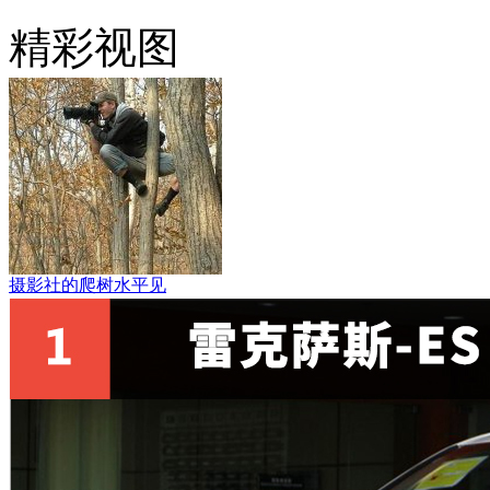
精彩视图
摄影社的爬树水平见