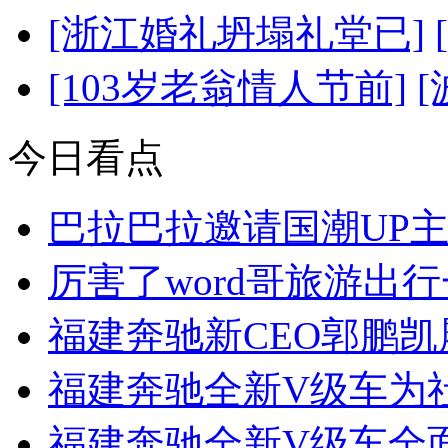
[浙江婚礼坍塌礼堂已]
[103岁老翁情人节前]
今日看点
巴拉巴拉邀请国潮UP
厉害了word哥旅游出
福建奔驰新CEO郭鹏
福建奔驰全新V级车为
福建奔驰全新V级车全面引