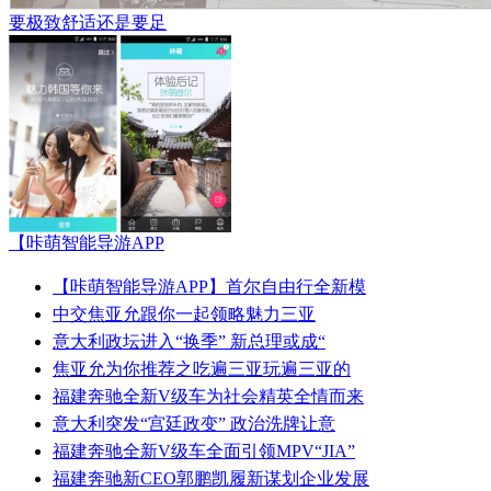
要极致舒适还是要足
【咔萌智能导游APP
【咔萌智能导游APP】首尔自由行全新模
中交焦亚允跟你一起领略魅力三亚
意大利政坛进入“换季” 新总理或成“
焦亚允为你推荐之吃遍三亚玩遍三亚的
福建奔驰全新V级车为社会精英全情而来
意大利突发“宫廷政变” 政治洗牌让意
福建奔驰全新V级车全面引领MPV“JIA”
福建奔驰新CEO郭鹏凯履新谋划企业发展