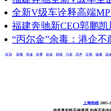
全新V级车诠释高端M
福建奔驰新CEO郭鹏
“丙尔金”余毒：港企
首页
新闻
商业
体育
娱乐
财经
汽车
房产
女性
健康
旅
上海热线
2005-
信息真实性不做承诺 如有不实内容