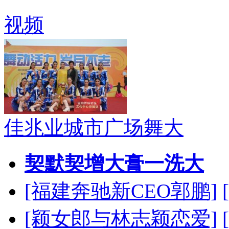
视频
佳兆业城市广场舞大
契默契增大膏一洗大
[福建奔驰新CEO郭鹏]
[颖女郎与林志颖恋爱]