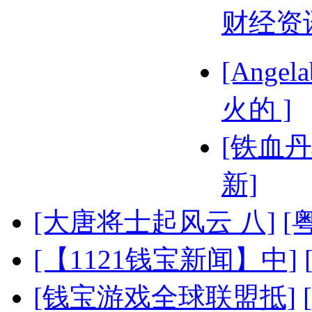
财经资
[Ange
火的 ]
[铁血丹
新]
[大唐将士起风云 八]
[
[【1121钱宝新闻】中]
[钱宝游戏全球联盟抵]