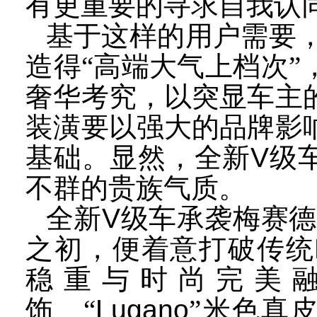
有更重要的寻求自我认
基于这样的用户需要
造得“高端大气上档次
奢华考究，以突显车主
装潢要以强大的品牌影
基础。显然，全新
V
级
不群的贵族气质。
全新
V
级车承袭梅赛德
之初，便着意打破传统
稳重与时尚完美
饰、“
Lugano
”米色真