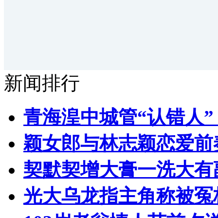
新闻排行
青海湟中城管“认错人
颖女郎与林志颖恋爱前
契默契增大膏一洗大有
光大乌龙指主角称被冤