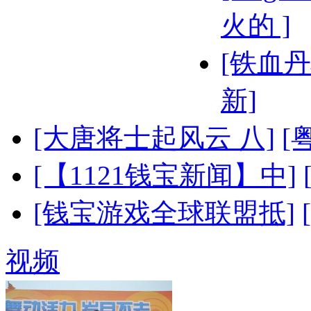
火的 ]
[铁血丹
新]
[大唐将士起风云 八]
[
[【1121钱宝新闻】中]
[钱宝游戏全球联盟抵]
视频