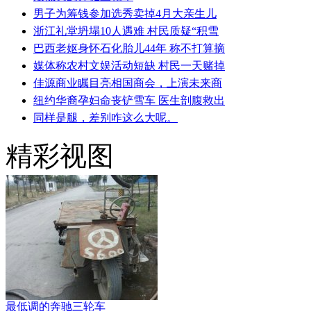
男子为筹钱参加选秀卖掉4月大亲生儿
浙江礼堂坍塌10人遇难 村民质疑“积雪
巴西老妪身怀石化胎儿44年 称不打算摘
媒体称农村文娱活动短缺 村民一天赌掉
佳源商业瞩目亮相国商会，上演未来商
纽约华裔孕妇命丧铲雪车 医生剖腹救出
同样是腿，差别咋这么大呢。
精彩视图
最低调的奔驰三轮车