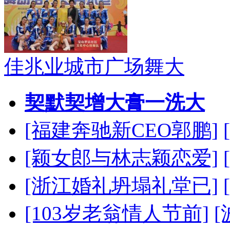
佳兆业城市广场舞大
契默契增大膏一洗大
[福建奔驰新CEO郭鹏]
[颖女郎与林志颖恋爱]
[浙江婚礼坍塌礼堂已]
[103岁老翁情人节前]