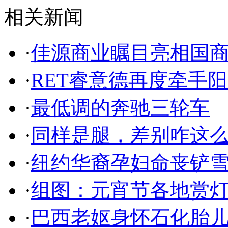
相关新闻
·
佳源商业瞩目亮相国商
·
RET睿意德再度牵手阳
·
最低调的奔驰三轮车
·
同样是腿，差别咋这
·
纽约华裔孕妇命丧铲雪
·
组图：元宵节各地赏
·
巴西老妪身怀石化胎儿