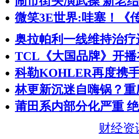
闹市街头演武操 新老
微笑3E世界:哇塞！《
奥拉帕利一线维持治疗
TCL《大国品牌》开播
科勒KOHLER再度携手
林更新沉迷自嗨锅？重
莆田系内部分化严重 
财经资