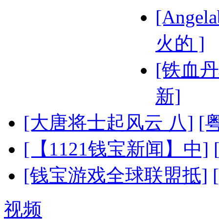
[Ange
火的 ]
[铁血丹
新]
[大唐将士起风云 八]
[
[【1121钱宝新闻】中]
[钱宝游戏全球联盟抵]
视频