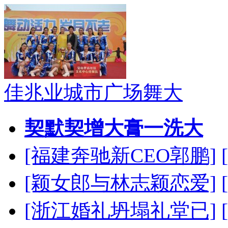
佳兆业城市广场舞大
契默契增大膏一洗大
[福建奔驰新CEO郭鹏]
[颖女郎与林志颖恋爱]
[浙江婚礼坍塌礼堂已]