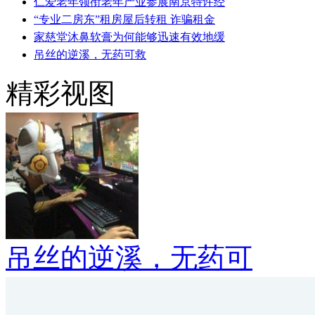
仁爱老年领衔老年产业参展南京特许经
“专业二房东”租房屋后转租 诈骗租金
家慈堂沐鼻软膏为何能够迅速有效地缓
吊丝的逆溪，无药可救
精彩视图
吊丝的逆溪，无药可