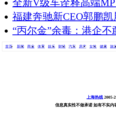
全新V级车诠释高端M
福建奔驰新CEO郭鹏
“丙尔金”余毒：港企
首页
新闻
商业
体育
娱乐
财经
汽车
房产
女性
健康
旅
上海热线
2005-
信息真实性不做承诺 如有不实内容