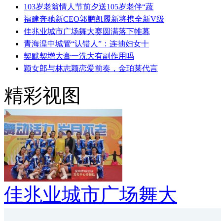
103岁老翁情人节前夕送105岁老伴“蔬
福建奔驰新CEO郭鹏凯履新将携全新V级
佳兆业城市广场舞大赛圆满落下帷幕
青海湟中城管“认错人”：连抽妇女十
契默契增大膏一洗大有副作用吗
颖女郎与林志颖恋爱前奏，金珀莱代言
精彩视图
佳兆业城市广场舞大