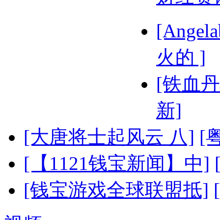
[Ange
火的 ]
[铁血丹
新]
[大唐将士起风云 八]
[
[【1121钱宝新闻】中]
[钱宝游戏全球联盟抵]