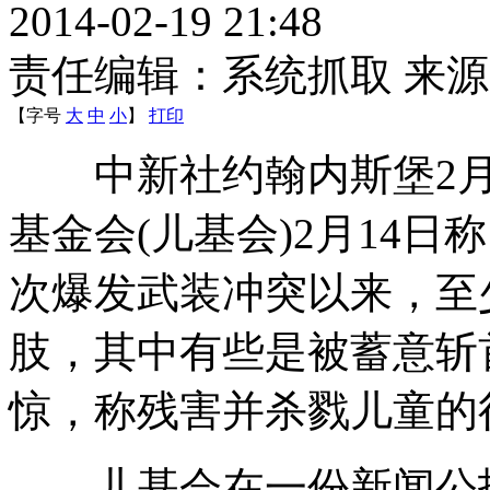
2014-02-19 21:48
责任编辑：系统抓取 来
【字号
大
中
小
】
打印
中新社约翰内斯堡2月1
基金会(儿基会)2月14日
次爆发武装冲突以来，至
肢，其中有些是被蓄意斩
惊，称残害并杀戮儿童的
儿基会在一份新闻公报