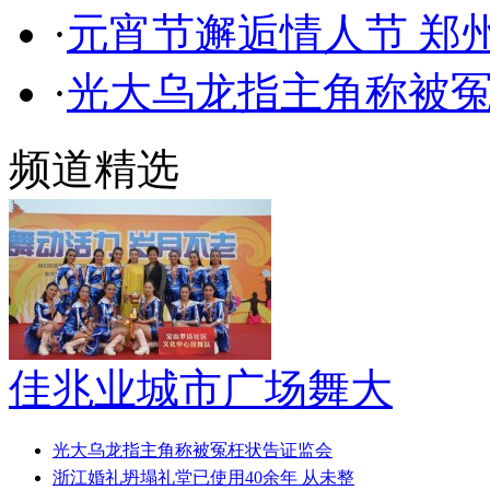
·
元宵节邂逅情人节 郑州
·
光大乌龙指主角称被
频道精选
佳兆业城市广场舞大
光大乌龙指主角称被冤枉状告证监会
浙江婚礼坍塌礼堂已使用40余年 从未整