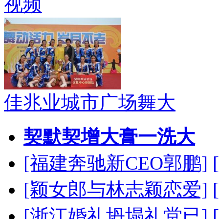
视频
佳兆业城市广场舞大
契默契增大膏一洗大
[福建奔驰新CEO郭鹏]
[颖女郎与林志颖恋爱]
[浙江婚礼坍塌礼堂已]